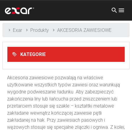
Exar
Produkty
AKCESORIA ZAWIESIOWE
KATEGORIE
Akcesoria zawiesiowe pozwalają na właściwe
użytkowanie wszystkich typów zawiesi oraz warunkują
wygodne podwieszanie ładunku. Aby zabezpieczyć
zakończenia liny lub łańcucha przed zniszczeniem lub
przetarciem stosuje się szakle – kształtki metalowe
zakładane wewnątrz kończącej zawiesie pętli
zakładanej na hak. Przy zawiesiach pasowych i
wężowych stosuje się specjalne złączki i ogniwa. Z kolei,