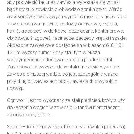
aby podwiesić ładunek zawiesia wyposaża się w haki
bądź stosuje zawiesia o obwodzie zamkniętym. Wśród
akcesoriów zawiesiowych wyróżnić można: łańcuchy do
zawiesi, ogniwa główne, zestawy ogniwowe, złączki,
haki (skracające, widełkowe, bezpieczne, kontenerowe,
obrotowe, ślizgowe), napinacze, zaczepy, krętliki i szakle.
Akcesoria zawiesiowe dostępne są w klasach: 6, 8, 10 i
12. Im wyższy numer klasy stali tym większa
wytrzymałości zastosowanej do ich produkcji stali.
Zastosowanie wyższej klasy stali umożliwia wykonać
zawiesie o niższej wadze, co jest szczególnie ważne
przy długich zawiesiach bądź zawiesiach o wysokim
udźwigu.
Ogniwo – jest to wykonany ze stali pierścień, który służy
do łączenia cięgien w zawiesia. Stanowi nierozłączne
zbiorcze połączenie.
Szakla – to klamra w kształcie litery U (szakla podłużna)
lub Ω (szakla okrągła) wykonana ze stali łączona śrubą