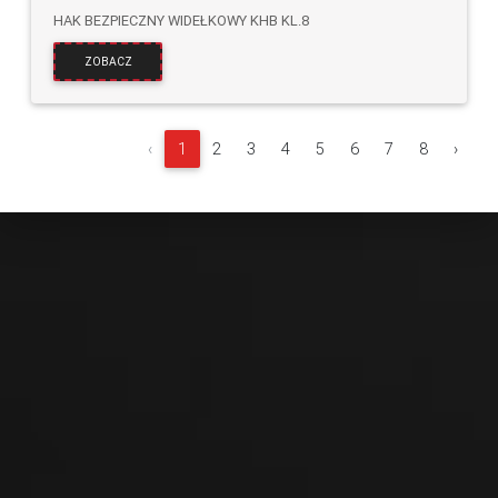
HAK BEZPIECZNY WIDEŁKOWY KHB KL.8
ZOBACZ
‹
1
2
3
4
5
6
7
8
›