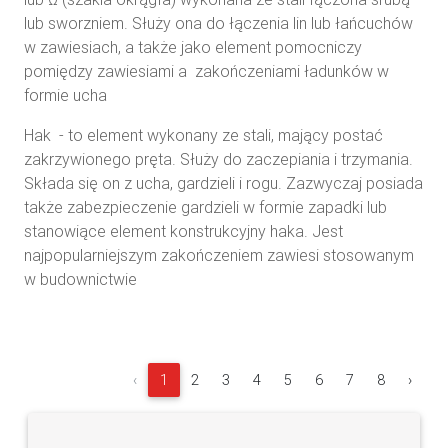
lub sworzniem. Służy ona do łączenia lin lub łańcuchów
w zawiesiach, a także jako element pomocniczy
pomiędzy zawiesiami a zakończeniami ładunków w
formie ucha
Hak - to element wykonany ze stali, mający postać
zakrzywionego pręta. Służy do zaczepiania i trzymania.
Składa się on z ucha, gardzieli i rogu. Zazwyczaj posiada
także zabezpieczenie gardzieli w formie zapadki lub
stanowiące element konstrukcyjny haka. Jest
najpopularniejszym zakończeniem zawiesi stosowanym
w budownictwie
‹
1
2
3
4
5
6
7
8
›