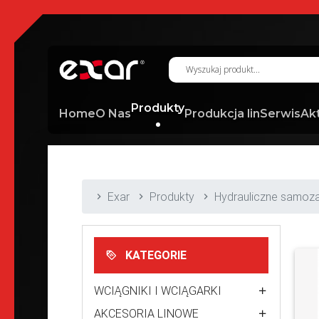
Produkty
Home
O Nas
Produkcja lin
Serwis
Ak
Exar
Produkty
Hydrauliczne samoz
KATEGORIE
WCIĄGNIKI I WCIĄGARKI
AKCESORIA LINOWE