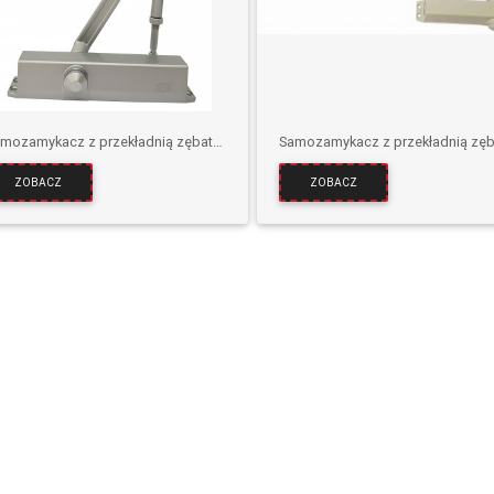
Samozamykacz z przekładnią zębatą D80V
ZOBACZ
ZOBACZ