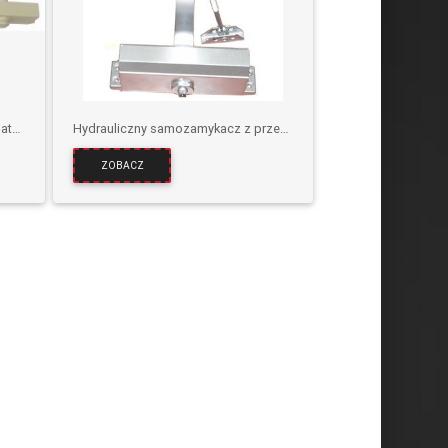
Samozamykacz z przekładnią zębatą D80V-L – dźwignia z listwą
Hydrauliczny samozamykacz z przekładnią zębatą Typ 700
ZOBACZ