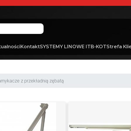
tualności
Kontakt
SYSTEMY LINOWE ITB-KOT
Strefa Kli
amykacze z przekładnią zębatą