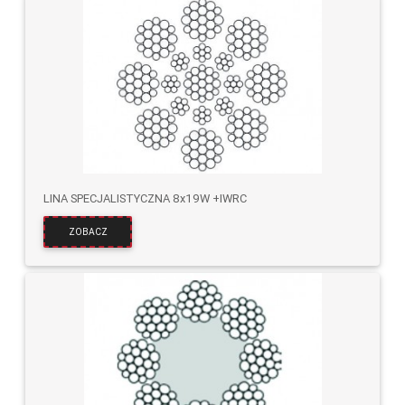
LINA SPECJALISTYCZNA 8x19W +IWRC
ZOBACZ