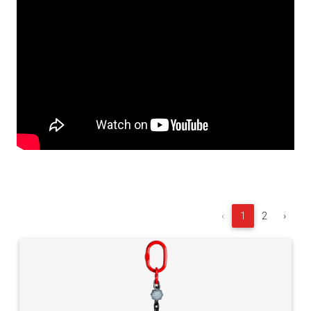
‹
1
2
›