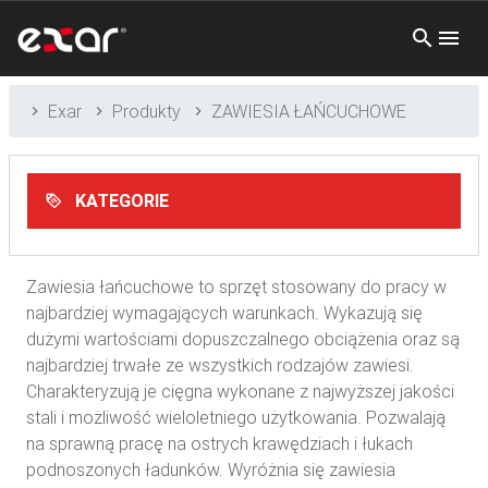
Exar
Produkty
ZAWIESIA ŁAŃCUCHOWE
KATEGORIE
Zawiesia łańcuchowe to sprzęt stosowany do pracy w
najbardziej wymagających warunkach. Wykazują się
dużymi wartościami dopuszczalnego obciążenia oraz są
najbardziej trwałe ze wszystkich rodzajów zawiesi.
Charakteryzują je cięgna wykonane z najwyższej jakości
stali i możliwość wieloletniego użytkowania. Pozwalają
na sprawną pracę na ostrych krawędziach i łukach
podnoszonych ładunków. Wyróżnia się zawiesia