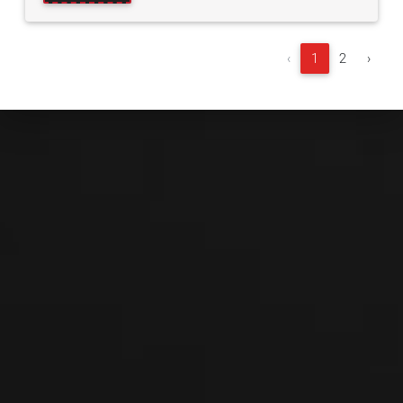
‹
1
2
›